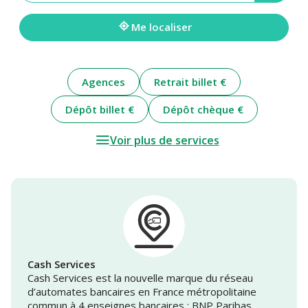
une
adresse
Me localiser
Agences
Retrait billet €
Dépôt billet €
Dépôt chèque €
Voir plus de services
Cash Services
Cash Services est la nouvelle marque du réseau
d’automates bancaires en France métropolitaine
commun à 4 enseignes bancaires : BNP Paribas,