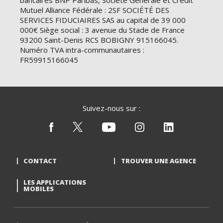
bancaires BNP Paribas, Société Générale et Crédit
Mutuel Alliance Fédérale : 2SF SOCIÉTÉ DES
SERVICES FIDUCIAIRES SAS au capital de 39 000
000€ Siège social : 3 avenue du Stade de France
93200 Saint-Denis RCS BOBIGNY 915166045.
Numéro TVA intra-communautaires :
FR59915166045
Suivez-nous sur :
CONTACT
TROUVER UNE AGENCE
LES APPLICATIONS
MOBILES