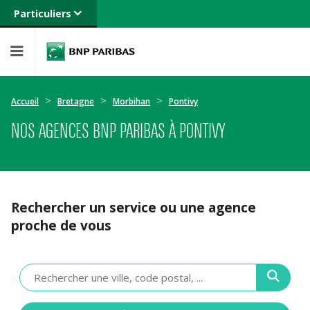
Particuliers
Banque privée
Professionnels
Entreprises
Accueil
Bretagne
Morbihan
Pontivy
NOS AGENCES BNP PARIBAS À PONTIVY
Rechercher un service ou une agence
proche de vous
Veuillez
renseigner
une
adresse