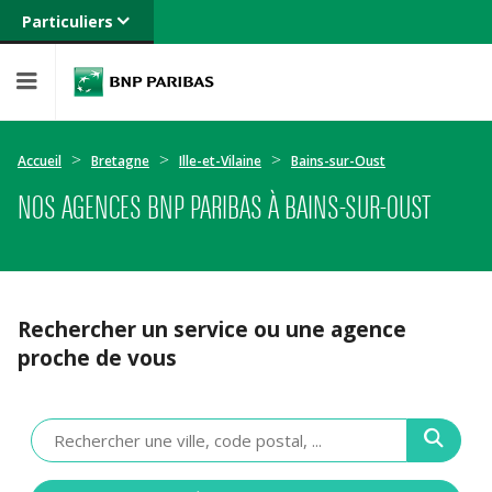
Particuliers
Banque privée
Professionnels
Entreprises
Accueil
Bretagne
Ille-et-Vilaine
Bains-sur-Oust
NOS AGENCES BNP PARIBAS À BAINS-SUR-OUST
Rechercher un service ou une agence
proche de vous
Veuillez
renseigner
une
adresse