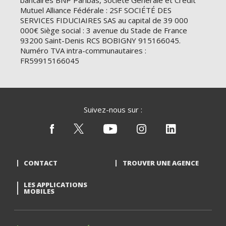
bancaires BNP Paribas, Société Générale et Crédit
Mutuel Alliance Fédérale : 2SF SOCIÉTÉ DES
SERVICES FIDUCIAIRES SAS au capital de 39 000
000€ Siège social : 3 avenue du Stade de France
93200 Saint-Denis RCS BOBIGNY 915166045.
Numéro TVA intra-communautaires :
FR59915166045
Suivez-nous sur :
CONTACT
TROUVER UNE AGENCE
LES APPLICATIONS
MOBILES