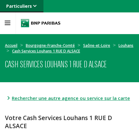
Particuliers
Banque privée
Professionnels
Entreprises
Accueil
Bourgogne-Franche-Comté
Saône-et-Loire
Louhans
Cash Services Louhans 1 RUE D ALSACE
CASH SERVICES LOUHANS 1 RUE D ALSACE
Rechercher une autre agence ou service sur la carte
Votre Cash Services Louhans 1 RUE D
ALSACE