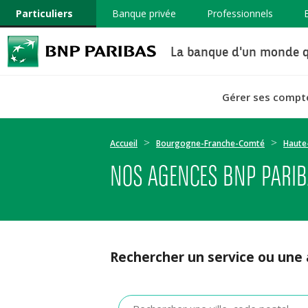
Particuliers
Banque privée
Professionnels
La banque d'un monde q
Gérer ses compt
Accueil
Bourgogne-Franche-Comté
Haute
NOS AGENCES BNP PARIBA
Rechercher un service ou une
Veuillez