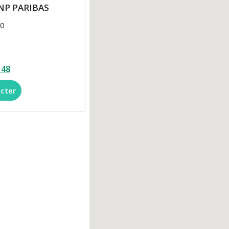
BNP PARIBAS
00
 48
cter