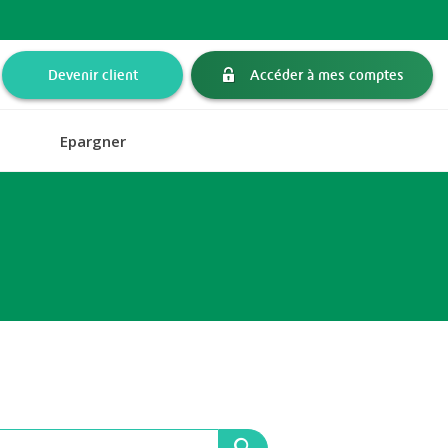
Devenir client
Accéder à mes comptes
Epargner