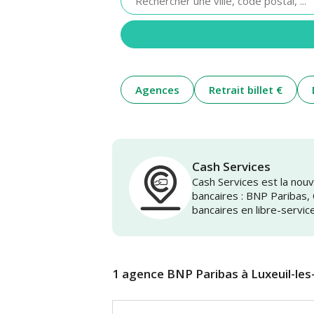
renseigner
une
adresse
Agences
Retrait billet €
Cash Services
Cash Services est la no
bancaires : BNP Paribas,
bancaires en libre-servic
1 agence BNP Paribas à Luxeuil-les