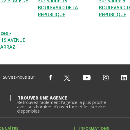
 22 PLACE DE
Sur Saone 18
Sur Saone 5
BOULEVARD DE LA
BOULEVARD D
REPUBLIQUE
REPUBLIQUE
ces -
119 AVENUE
CARRAZ
Suivez-nous sur :
TROUVER UNE AGENCE
Retrouvez facilement l’agence la plus proche
avec ses horaires d’ouverture et les services
disponibles.
ONNAÎTRE
INFORMATIONS