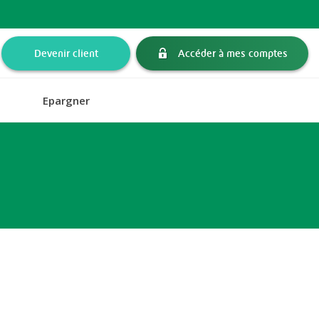
Devenir client
Accéder à mes comptes
Epargner