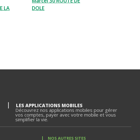
Marcel 30 ROUTE DE
E LA
DOLE
LES APPLICATIONS MOBILES
Découvrez nos applications mobiles pour gérer
vos comptes, payer avec votre mobile et vous
simplifier la vie.
NOS AUTRES SITES