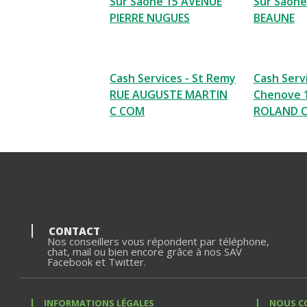
Sur Saone 15 AVENUE
Sur Saone
PIERRE NUGUES
BEAUNE
Cash Services - St Remy
Cash Servi
RUE AUGUSTE MARTIN
Chenove 
C COM
ROLAND 
CONTACT
Nos conseillers vous répondent par téléphone,
chat, mail ou bien encore grâce à nos SAV
Facebook et Twitter.
INFORMATIONS LÉGALES
NOUS C