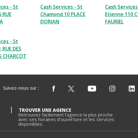
ces - St
Cash Services - St
Cash Services 
6 RUE
Chamond 10 PLACE
Etienne 110 
A
DORIAN
FAURIEL
ces - St
1 RUE DES
S CHARCOT
Suivez-nous sur :
TROUVER UNE AGENCE
Retrouvez facilement l’agence la plus proche
avec ses horaires d’ouverture et les services
disponibles.