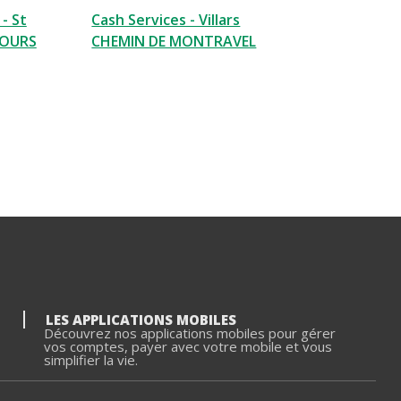
- St
Cash Services - Villars
COURS
CHEMIN DE MONTRAVEL
LES APPLICATIONS MOBILES
Découvrez nos applications mobiles pour gérer
vos comptes, payer avec votre mobile et vous
simplifier la vie.