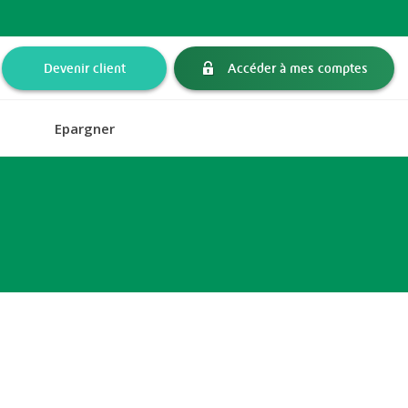
Devenir client
Accéder à mes comptes
Epargner