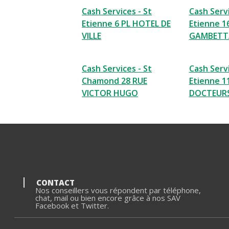
Cash Services - St
Cash Servi
Etienne 6 PL HOTEL DE
Etienne 1
VILLE
GAMBETT
Cash Services - St
Cash Servi
Chamond 28 RUE
Etienne 1
VICTOR HUGO
DOCTEUR
CONTACT
Nos conseillers vous répondent par téléphone,
chat, mail ou bien encore grâce à nos SAV
Facebook et Twitter.