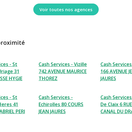
Voir toutes nos agences
proximité
ces - St
Cash Services - Vizille
Cash Services
Uriage 31
742 AVENUE MAURICE
166 AVENUE J
SSE HYGIE
THOREZ
JAURES
ces - St
Cash Services -
Cash Services
Heres 41
Echirolles 80 COURS
De Claix 6 RU
BRIEL PERI
JEAN JAURES
CANAL DU DR