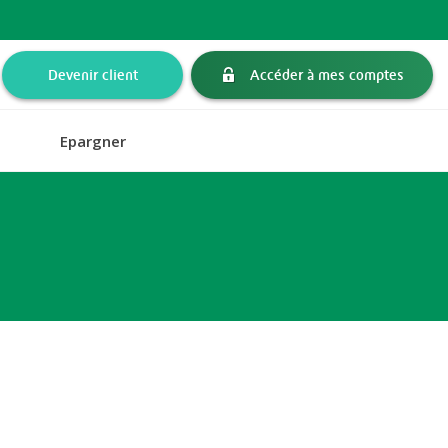
Devenir client
Accéder à mes comptes
Epargner