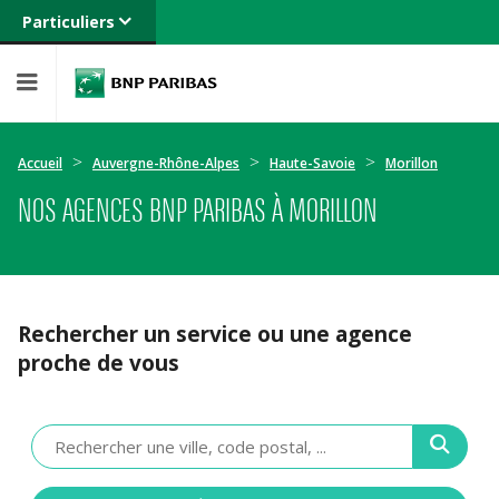
Particuliers
Banque privée
Professionnels
Entreprises
Accueil
Auvergne-Rhône-Alpes
Haute-Savoie
Morillon
NOS AGENCES BNP PARIBAS À MORILLON
Rechercher un service ou une agence
proche de vous
Veuillez
renseigner
une
adresse