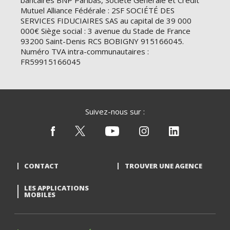
bancaires BNP Paribas, Société Générale et Crédit
Mutuel Alliance Fédérale : 2SF SOCIÉTÉ DES
SERVICES FIDUCIAIRES SAS au capital de 39 000
000€ Siège social : 3 avenue du Stade de France
93200 Saint-Denis RCS BOBIGNY 915166045.
Numéro TVA intra-communautaires :
FR59915166045
Suivez-nous sur :
CONTACT
TROUVER UNE AGENCE
LES APPLICATIONS
MOBILES