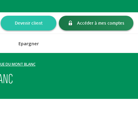
Devenir client
Accéder à mes comptes
Epargner
ENUE DU MONT BLANC
LANC