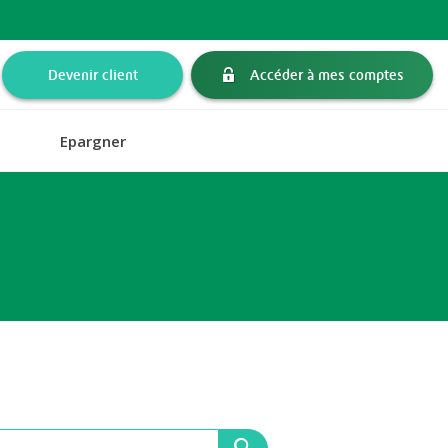
Devenir client
Accéder à mes comptes
Epargner