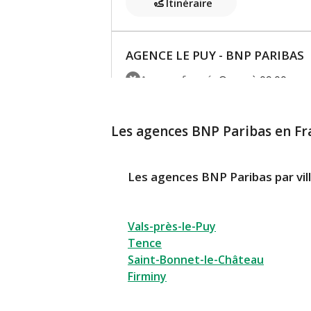
Itinéraire
AGENCE LE PUY - BNP PARIBAS
Agence fermée
Ouvre à 09:00
Espace Cash Services ouvert de 0
11 avenue Georges Clemenceau
Les agences BNP Paribas en Fr
43000 Le Puy En Velay
En savoir plus
04 71 05 3
Les agences BNP Paribas par vil
Itinéraire
Nous con
Vals-près-le-Puy
Tence
Saint-Bonnet-le-Château
Firminy