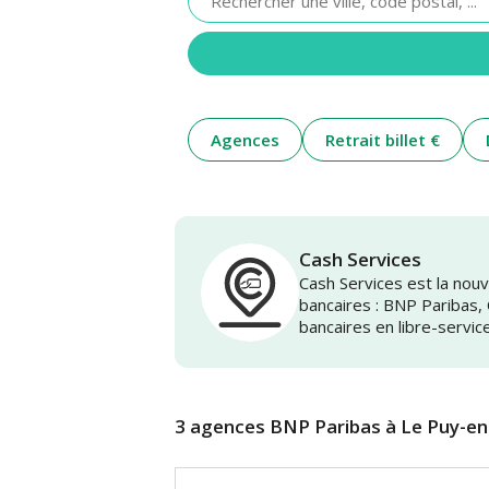
renseigner
une
adresse
Agences
Retrait billet €
Cash Services
Cash Services est la no
bancaires : BNP Paribas,
bancaires en libre-servic
3 agences BNP Paribas à Le Puy-en