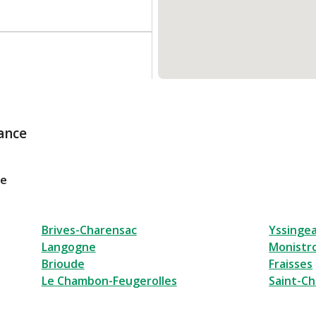
6:00 à 22:00
ance
2 00
le
tacter
Brives-Charensac
Yssinge
Langogne
Monistro
Brioude
Fraisses
Le Chambon-Feugerolles
Saint-Ch