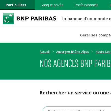
Particuliers
Banque privée
Professionnels
La banque d'un monde q
Gérer ses compt
Accueil
Auvergne-Rhône-Alpes
Haute-Loir
NOS AGENCES BNP PARIBA
Rechercher un service ou une
Veuillez