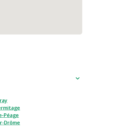
ray
ermitage
e-Péage
ur-Drôme