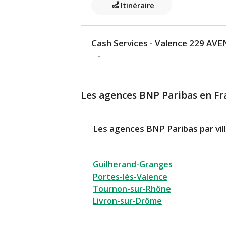
Itinéraire
Cash Services - Valence 229 A
Cash Services ouvert de 07:00 à 2
229 AVENUE VICTOR HUGO, BP 1019
26010 Valence
Les agences BNP Paribas en Fr
En savoir plus
Les agences BNP Paribas par vil
Itinéraire
Guilherand-Granges
Cash Services - Valence 21 RU
Portes-lès-Valence
Cash Services ouvert de 06:00 à 2
Tournon-sur-Rhône
Livron-sur-Drôme
21 RUE HENRI BARBUSSE
26000 Valence