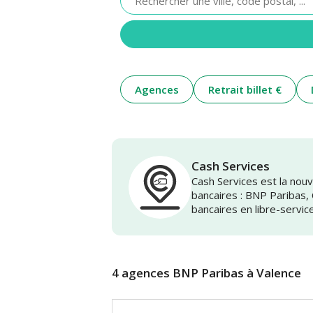
renseigner
une
adresse
Agences
Retrait billet €
Cash Services
Cash Services est la no
bancaires : BNP Paribas,
bancaires en libre-servic
4 agences BNP Paribas à Valence