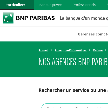
Particuliers
Banque privée
Professionnels
La banque d'un monde q
Gérer ses compt
Accueil
Auvergne-Rhône-Alpes
Drôme
NOS AGENCES BNP PARIB
Rechercher un service ou une
Veuillez