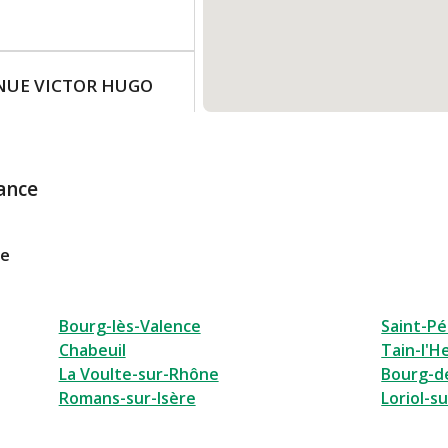
VENUE VICTOR HUGO
2:30
ance
le
Bourg-lès-Valence
Saint-Pé
E HENRI BARBUSSE
Chabeuil
Tain-l'H
3:30
La Voulte-sur-Rhône
Bourg-d
Romans-sur-Isère
Loriol-s