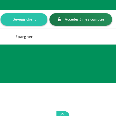
Devenir client
Accéder à mes comptes
Epargner