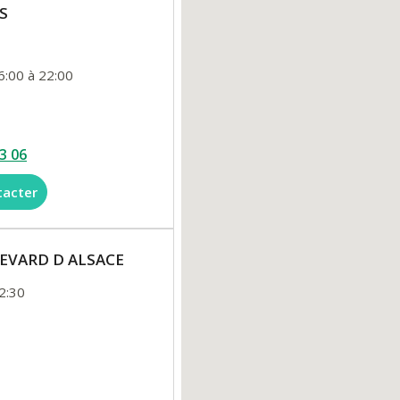
S
6:00 à 22:00
3 06
tacter
ULEVARD D ALSACE
2:30